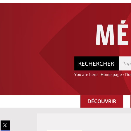
Go
Go
Go
to
to
to
the
the
the
menu
content
search
RECHERCHER
You are here:
Home page
/
Do
DÉCOUVRIR
Share
on