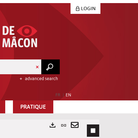
LOGIN
advanced search
FR
EN
PRATIQUE
Permanent
link
Send
Exports