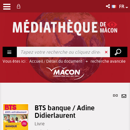
FR
Vous êtes ici :
Accueil
/
Détail du document
recherche avancée
Lien
per
En
(No
BTS banque / Adine
pa
fenê
Didierlaurent
ma
Livre