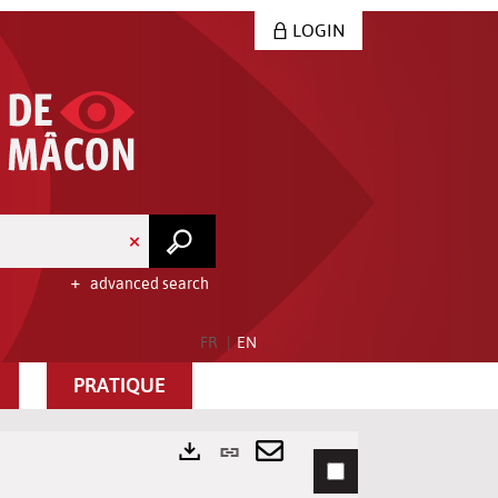
LOGIN
advanced search
FR
EN
PRATIQUE
Permanent
link
Send
Exports