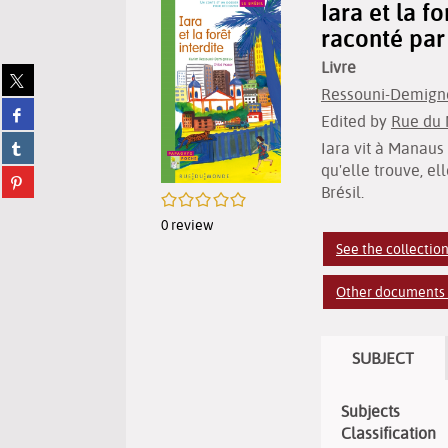
Iara et la f
raconté pa
Livre
Share
Ressouni-Demigneu
on
Share
twitter
Edited by
Rue du 
on
(New
Share
Iara vit à Manaus 
facebook
window)
on
(New
qu'elle trouve, e
Share
tumblr
window)
Brésil.
on
/5
(New
pinterest
window)
0
review
(New
See the collectio
window)
Other documents 
SUBJECT
Subjects
Classification