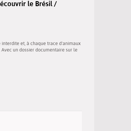
écouvrir le Brésil /
(New
by
window)
email
é interdite et, à chaque trace d'animaux
e. Avec un dossier documentaire sur le