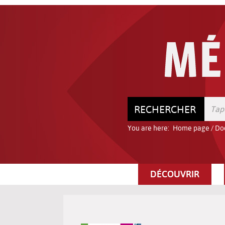
Go
Go
Go
to
to
to
the
the
the
menu
content
search
RECHERCHER
You are here:
Home page
/
Do
DÉCOUVRIR