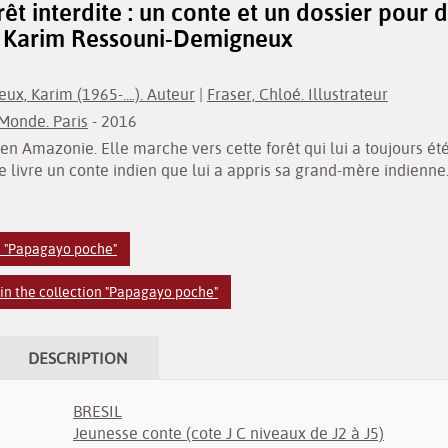
orêt interdite : un conte et un dossier pour d
r Karim Ressouni-Demigneux
x, Karim (1965-....). Auteur
|
Fraser, Chloé. Illustrateur
Monde. Paris
- 2016
en Amazonie. Elle marche vers cette forêt qui lui a toujours ét
lle livre un conte indien que lui a appris sa grand-mère indienn
n "Papagayo poche"
in the collection "Papagayo poche"
DESCRIPTION
BRESIL
Jeunesse conte (cote J C niveaux de J2 à J5)