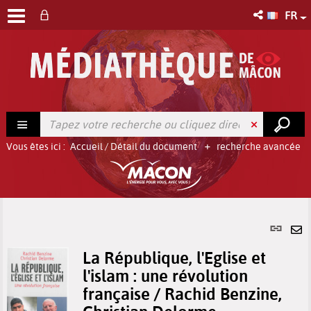
FR
Vous êtes ici :
Accueil
/
Détail du document
recherche avancée
Lien
per
En
(No
La République, l'Eglise et
pa
fenê
l'islam : une révolution
ma
française / Rachid Benzine,