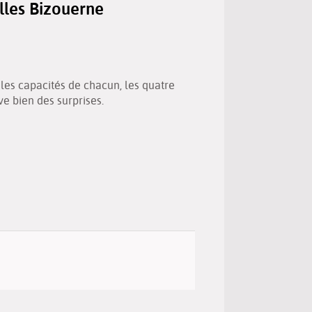
lles Bizouerne
(New
by
window)
email
 les capacités de chacun, les quatre
e bien des surprises.