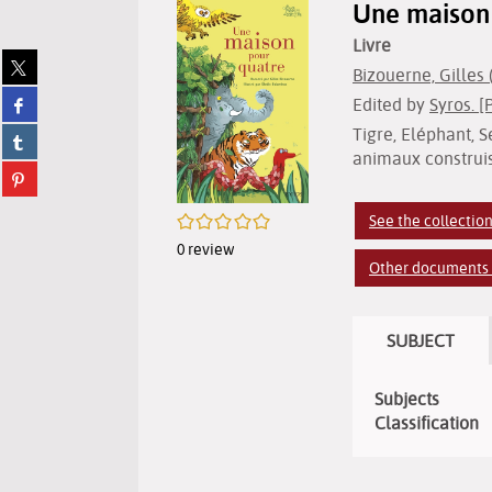
Une maison 
Livre
Share
Bizouerne, Gilles (
on
Share
Edited by
Syros. [
twitter
on
(New
Tigre, Eléphant, 
Share
facebook
window)
on
animaux construis
(New
Share
tumblr
window)
on
(New
pinterest
/5
See the collectio
window)
(New
0
review
window)
Other documents i
SUBJECT
Subjects
Classification