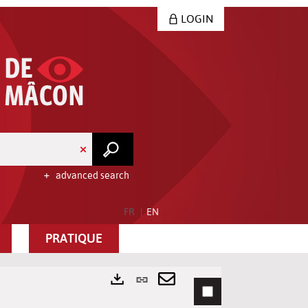
LOGIN
advanced search
FR
EN
PRATIQUE
Permanent
link
Send
Exports