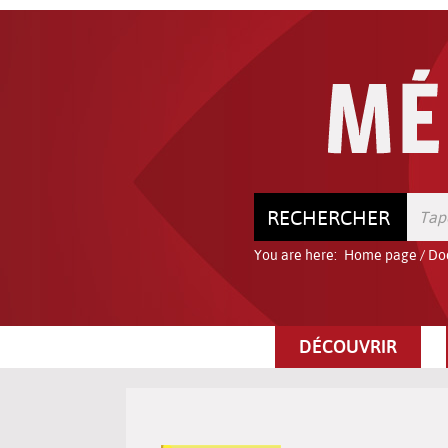
Go
Go
Go
to
to
to
the
the
the
menu
content
search
RECHERCHER
You are here:
Home page
/
Do
DÉCOUVRIR