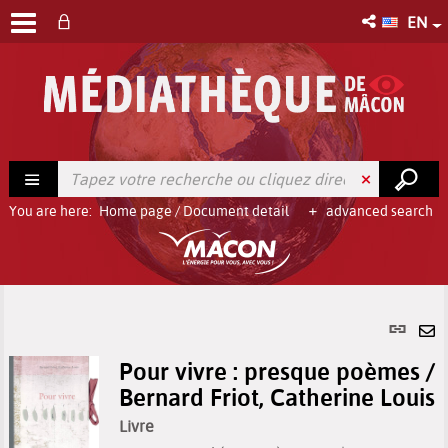
EN
You are here:
Home page
/
Document detail
advanced search
Per
link
Se
(Ne
Pour vivre : presque poèmes /
by
win
Bernard Friot, Catherine Louis
em
Livre