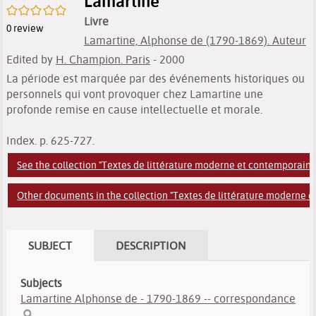
Lamartine
/5
Livre
0
review
Lamartine, Alphonse de (1790-1869). Auteur
Edited by
H. Champion. Paris
- 2000
La période est marquée par des événements historiques ou
personnels qui vont provoquer chez Lamartine une
profonde remise en cause intellectuelle et morale.
Index. p. 625-727.
See the collection "Textes de littérature moderne et contemporaine
Other documents in the collection "Textes de littérature moderne e
SUBJECT
DESCRIPTION
Subjects
Lamartine Alphonse de - 1790-1869 -- correspondance