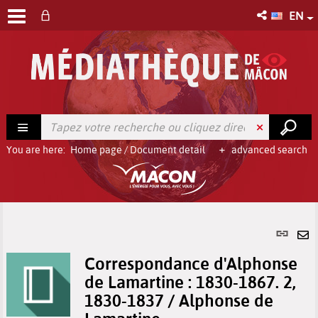
EN
You are here:
Home page
/
Document detail
advanced search
Per
link
Se
(Ne
Correspondance d'Alphonse
by
win
de Lamartine : 1830-1867. 2,
em
1830-1837 / Alphonse de