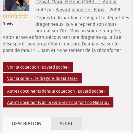
Delval, Marie-Hélène (1944-....). Auteur
Edité par
Bayard jeunesse. [Paris]
- 2008
/5
Depuis la disparition de Vag et le départ des
dragonneaux, la vie reprend son cours
0
avis
normal sur l'île. Mais un soir de tempête,
Antos et ses enfants découvrent une dragonne qui a l'air
désespéré : son propriétaire, messire Damian est sur le
point de mourir. Cham et Nyne tentent de la réconforter.
Voir la collection «Bayard poche»
Voir la série «Les dragons de Nalsara»
Autres documents dans la collection «Bayard poche»
Autres documents de la série «Les dragons de Nalsara»
DESCRIPTION
SUJET