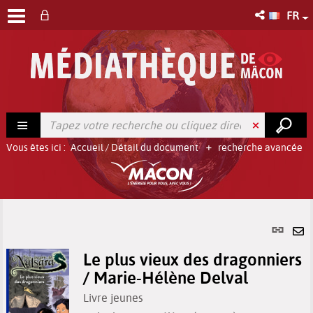
FR
Vous êtes ici :
Accueil
/
Détail du document
recherche avancée
Lien
per
En
(No
Le plus vieux des dragonniers
pa
fenê
/ Marie-Hélène Delval
ma
Livre jeunes