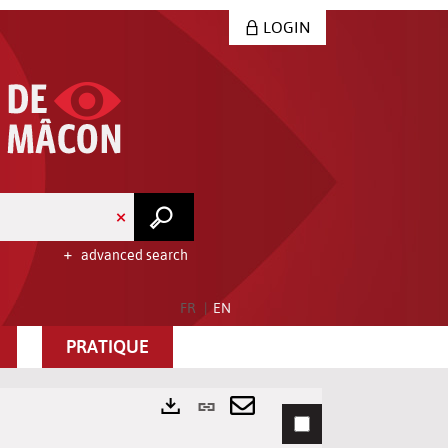
LOGIN
advanced search
FR
EN
PRATIQUE
Permanent
link
Send
Exports