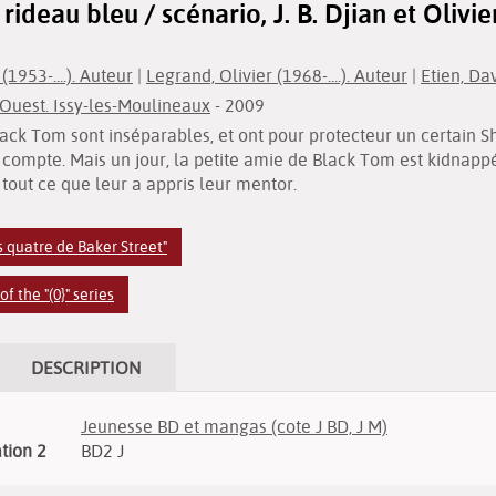
u rideau bleu / scénario, J. B. Djian et Olivi
(1953-....). Auteur
|
Legrand, Olivier (1968-....). Auteur
|
Etien, Da
'Ouest. Issy-les-Moulineaux
- 2009
Black Tom sont inséparables, et ont pour protecteur un certain 
 compte. Mais un jour, la petite amie de Black Tom est kidnappée
 tout ce que leur a appris leur mentor.
s quatre de Baker Street"
 the "(0}" series
DESCRIPTION
Jeunesse BD et mangas (cote J BD, J M)
ation 2
BD2 J