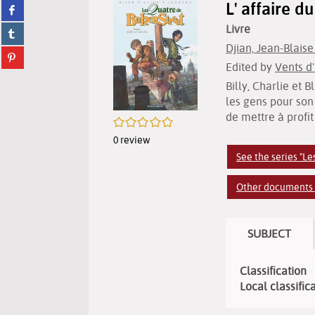
L' affaire d
Share
twitter
on
(New
Livre
Share
facebook
window)
on
(New
Djian, Jean-Blaise 
Share
tumblr
window)
Edited by
Vents d
on
(New
pinterest
window)
Billy, Charlie et 
(New
les gens pour son
window)
de mettre à profit
/5
0
review
See the series "Le
Other documents of
SUBJECT
Classification
Local classific