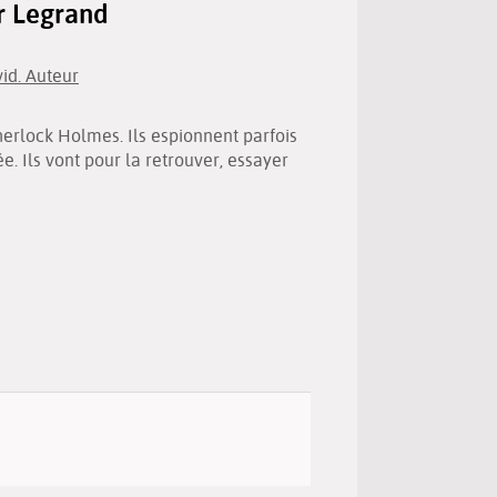
er Legrand
(New
by
window)
email
vid. Auteur
Sherlock Holmes. Ils espionnent parfois
. Ils vont pour la retrouver, essayer