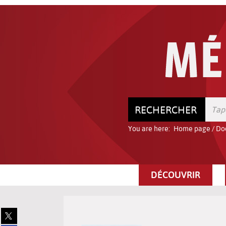
Go
Go
Go
to
to
to
the
the
the
menu
content
search
RECHERCHER
You are here:
Home page
/
Do
DÉCOUVRIR
Share
on