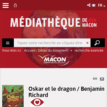
FR
Vous êtes ici :
Accueil
/
Détail du document
recherche avancée
Lien
per
En
(No
Oskar et le dragon / Benjamin
pa
fenê
Richard
ma