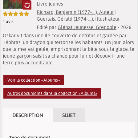
Livre jeunes
Richard, Benjamin (1977-....). Auteur
|
5/5
Guerlais, Gérald (1974-....). Illustrateur
1
avis
Edité par
Glénat Jeunesse. Grenoble
- 2026
Oskar vit dans une île couverte de détritus et gardée par
Téphras, un dragon qui terrorise les habitants. Un jour, alors
que la mer est gelée, emprisonnant la bête sous la glace, le
jeune garçon saisit sa chance pour fuir et découvrir une
terre plus accueillante.
Voir la collection «Albums»
Autres documents dans la collection «Albums»
DESCRIPTION
SUJET
Type de document