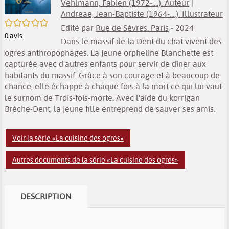
Vehlmann, Fabien (1972-....). Auteur
|
Andreae, Jean-Baptiste (1964-....). Illustrateur
/5
Edité par
Rue de Sèvres. Paris
- 2024
0
avis
Dans le massif de la Dent du chat vivent des
ogres anthropophages. La jeune orpheline Blanchette est
capturée avec d'autres enfants pour servir de dîner aux
habitants du massif. Grâce à son courage et à beaucoup de
chance, elle échappe à chaque fois à la mort ce qui lui vaut
le surnom de Trois-fois-morte. Avec l'aide du korrigan
Brèche-Dent, la jeune fille entreprend de sauver ses amis.
Voir la série «La cuisine des ogres»
Autres documents de la série «La cuisine des ogres»
DESCRIPTION