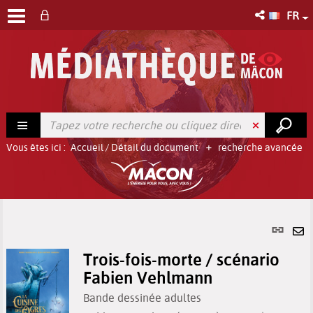
FR
Vous êtes ici :
Accueil
/
Détail du document
recherche avancée
Lien
per
En
(No
Trois-fois-morte / scénario
pa
fenê
Fabien Vehlmann
ma
Bande dessinée adultes