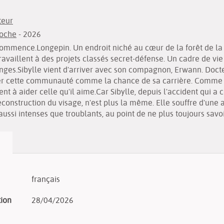
teur
Poche
- 2026
commence.Longepin. Un endroit niché au cœur de la forêt de la 
 travaillent à des projets classés secret-défense. Un cadre de vie
nges.Sibylle vient d'arriver avec son compagnon, Erwann. Docte
grer cette communauté comme la chance de sa carrière. Comme u
t à aider celle qu'il aime.Car Sibylle, depuis l'accident qui a c
onstruction du visage, n'est plus la même. Elle souffre d'une 
ssi intenses que troublants, au point de ne plus toujours savoir 
français
tion
28/04/2026