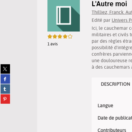
L'Autre moi
Thilliez, Franck. Au
Edité par
Univers 
Ici, le cauchemar 
militaires et civils
4/5
par des règles étra
1
avis
possibilité d'inté
confrères parviennen
une douloureuse rec
à des cauchemars au
Partager
sur
Partager
twitter
sur
DESCRIPTION
(Nouvelle
Partager
facebook
fenêtre)
sur
(Nouvelle
Partager
tumblr
fenêtre)
sur
(Nouvelle
Langue
pinterest
fenêtre)
(Nouvelle
Date de publica
fenêtre)
Contributeurs