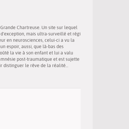
(Nouvelle
par
fenêtre)
mail
Grande Chartreuse. Un site sur lequel
 d'exception, mais ultra-surveillé et régi
ur en neurosciences, celui-ci a vu la
n espoir, aussi, que là-bas des
oûté la vie à son enfant et lui a valu
amnésie post-traumatique et est sujette
distinguer le rêve de la réalité...