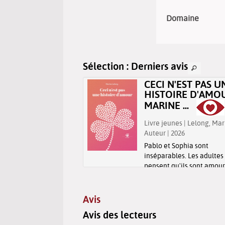
Domaine
Sélection
: Derniers avis
ONTE-MOI
CECI N'EST PAS U
CHÉOLOGIE /
HISTOIRE D'AMOU
DRA SICARD
MARINE ...
Livre jeunes | Lelong, Mar
eunes | Sicard, Sandra.
Auteur | 2026
| 2026
Pablo et Sophia sont
umentaire explique le
inséparables. Les adultes
 des archéologues, avec
pensent qu'ils sont amou
ation, sur le terrain et en
mais les deux enfants sa
oire, de différentes
que leur histoire est bien
es et techniques.
que cela.
Avis
Avis des lecteurs