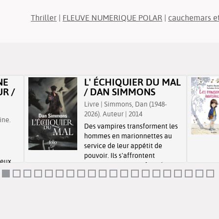
Thriller
|
FLEUVE NUMERIQUE POLAR
|
cauchemars et
NE
L' ÉCHIQUIER DU MAL
R /
/ DAN SIMMONS
Livre | Simmons, Dan (1948-
2026). Auteur | 2014
ine.
Des vampires transforment les
hommes en marionnettes au
service de leur appétit de
pouvoir. Ils s'affrontent
reux,
continuellement et font du
vent
monde leur terrain de jeu.
 plus