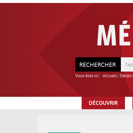
Aller
Aller
Aller
au
au
à
menu
contenu
la
recherche
RECHERCHER
Vous êtes ici :
Accueil
/
Détail
DÉCOUVRIR